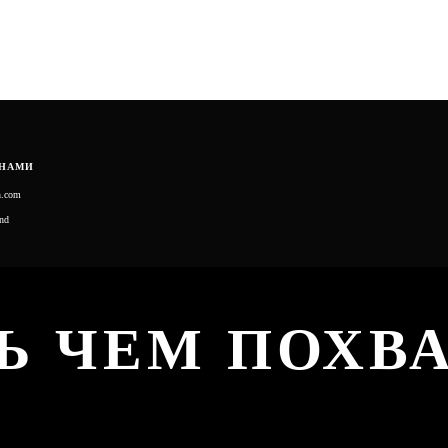
 НАМИ
n.com
nd
Ь ЧЕМ ПОХВ