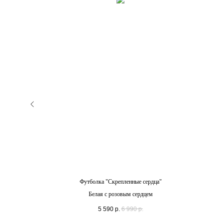
рдца"
Футболка "Скрепленные сердца"
ем
Белая с розовым сердцем
5 590
р.
6 990
р.