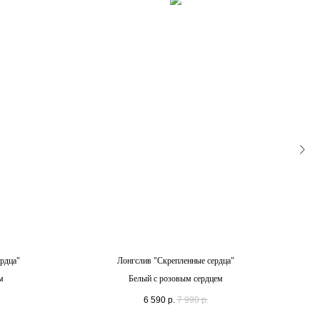
рдца"
Лонгслив "Скрепленные сердца"
м
Белый с розовым сердцем
6 590
р.
7 990
р.