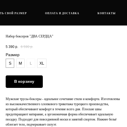
ТЬ СВОЙ РАЗМЕР
ОПЛАТА И ДОСТАВКА
КОНТАКТЫ
Набор боксеров "ДВА СЕРДЦА"
5 390
р.
6 590
р.
Размер
S
M
L
XL
В корзину
Мужские трусы-боксеры - идеальное сочетание стиля и комфорта. Изготовлены
из высококачественного хлопкового трикотажа турецкого производства,
который обеспечивают комфорт в течение всего дня. Плоские швы
предотвращают натирание, а эргономичная форма обеспечивает идеальную
посадку. Подходят для повседневной носки и занятий спортом. Нижнее бельё
облегает тело, подчеркивает силуэт.