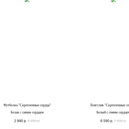
Футболка "Скрепленные сердца"
Лонгслив "Скрепленные се
Белая с синим сердцем
Белый с синим сердце
2 990
р.
6 990
р.
6 590
р.
7 990
р.