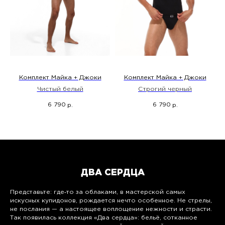
Комплект Майка + Джоки
Комплект Майка + Джоки
Чистый белый
Строгий черный
6 790
6 790
р.
р.
ДВА СЕРДЦА
Представьте: где‑то за облаками, в мастерской самых
искусных купидонов, рождается нечто особенное. Не стрелы,
не послания — а настоящее воплощение нежности и страсти.
Так появилась коллекция «Два сердца»: бельё, сотканное