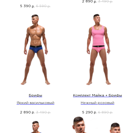
2 890
3 490
р.
р.
5 390
6 590
р.
р.
Брифы
Комплект Майка + Брифы
Яркий васильковый
Нежный розовый
2 890
3 490
5 290
6 890
р.
р.
р.
р.