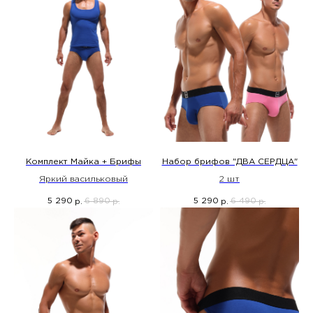
Комплект Майка + Брифы
Набор брифов "ДВА СЕРДЦА"
Яркий васильковый
2 шт
5 290
6 890
5 290
6 490
р.
р.
р.
р.