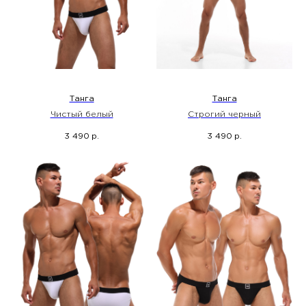
Танга
Танга
Чистый белый
Строгий черный
3 490
3 490
р.
р.