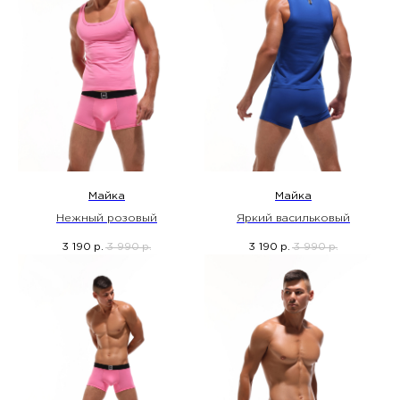
Майка
Майка
Нежный розовый
Яркий васильковый
3 190
3 990
3 190
3 990
р.
р.
р.
р.