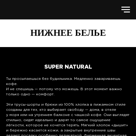
НИЖНЕЕ БЕЛЬЕ
SUPER NATURAL
Ты просыпаешься без будильника. Медленно завариваешь
кофе.
И не спешишь — потому что можешь. В этот момент важно
только одно — комфорт.
Эти трусы-шорты и брюки из 100% хлопка в пижамном стиле
созданы для тех, кто выбирает свободу — дома, в отеле
у моря или на утреннем балконе с чашкой кофе. Они выглядят
стильно, сидят идеально и дарят то самое ощущение
лёгкости, которое не хочется терять. Мягкий хлопок «дышит»
и бережно касается кожи, а закрытые внутренние швы
делают посадку особенно деликатной. Фирменная акцентная