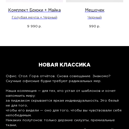
Комплект Брюки + Майка
Мешочек
Голубая мечта + Черный
Черный
9 990
990
р.
р.
НОВАЯ КЛАССИКА
Офис. Стол. Гора отчётов. Снова совещание. Знакомо?
Скучные офисные будни требуют радикальных мер.
Наша коллекция — для тех, кто устал от шаблонов и хочет
напомнить миру:
за пиджаком скрывается яркая индивидуальность. Это бельё
не для того,
чтобы его видели — оно для того, чтобы вы чувствовали себя
непобедимым.
Никаких полутонов: только дерзкие силуэты, премиальные
ткани,