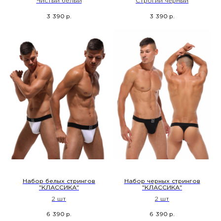
Чистый белый
Строгий черный
3 390
3 390
р.
р.
Набор белых стрингов
Набор черных стрингов
"КЛАССИКА"
"КЛАССИКА"
2 шт
2 шт
6 390
6 390
р.
р.