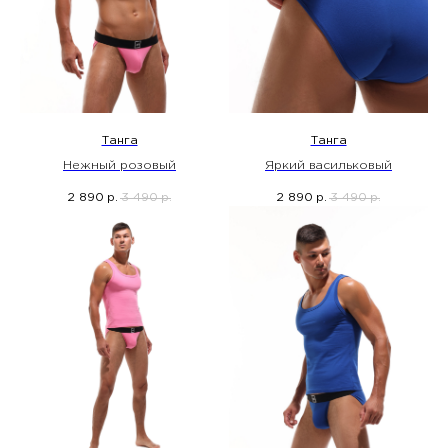
Танга
Танга
Нежный розовый
Яркий васильковый
2 890
3 490
2 890
3 490
р.
р.
р.
р.