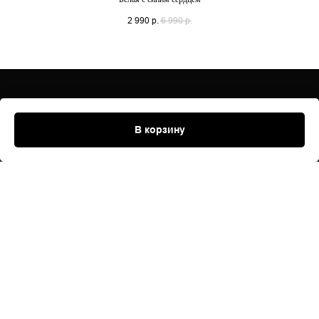
2 990
р.
6 990
р.
© ХВАСТУН 2020 – 2026
В корзину
О бренде
Политика конфиденциальности
Электронное согласие покупателя на
обработку персональных данных
СВЯЗЬ С НАМИ
help@hvastun.com
@hvastun.brand
ТЕБЕ ЕСТЬ ЧЕМ