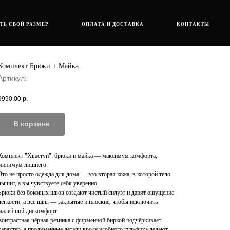
ТЬ СВОЙ РАЗМЕР
ОПЛАТА И ДОСТАВКА
КОНТАКТЫ
Комплект Брюки + Майка
Артикул:
9990,00
р.
В корзинe
Комплект "Хвастун": брюки и майка — максимум комфорта,
минимум лишнего.
Это не просто одежда для дома — это вторая кожа, в которой тело
дышит, а вы чувствуете себя уверенно.
Брюки без боковых швов создают чистый силуэт и дарят ощущение
лёгкости, а все швы — закрытые и плоские, чтобы исключить
малейший дискомфорт.
Контрастная чёрная резинка с фирменной биркой подчёркивает
характер, а продуманные детали вроде удобного гульфика делают