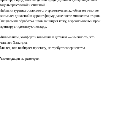
модель практичной и стильной.
Майка из турецкого хлопкового трикотажа мягко облегает тело, не
сковывает движений и держит форму даже после множества стирок.
Специальная обработка швов защищает кожу, а эргономичный крой
гарантирует идеальную посадку.
Минимализм, комфорт и внимание к деталям — именно то, что
отличает Хвастуна.
Для тех, кто выбирает простоту, но требует совершенства.
Рекомендации по размерам