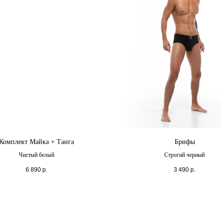
Комплект Майка + Танга
Брифы
Чистый белый
Строгий черный
6 890
р.
3 490
р.