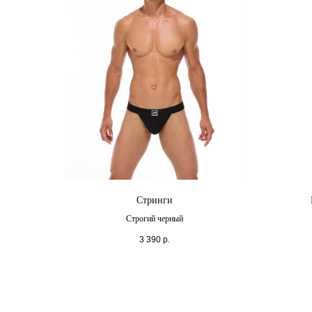
Стринги
Строгий черный
3 390
р.