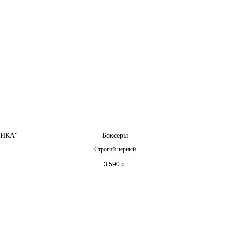
СИКА"
Боксеры
Строгий черный
3 590
р.