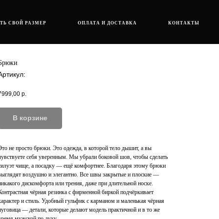
ТЬ СВОЙ РАЗМЕР
ОПЛАТА И ДОСТАВКА
КОНТАКТЫ
Брюки
Артикул:
7999,00
р.
В корзинe
Это не просто брюки. Это одежда, в которой тело дышит, а вы
чувствуете себя уверенным. Мы убрали боковой шов, чтобы сделать
силуэт чище, а посадку — ещё комфортнее. Благодаря этому брюки
выглядят воздушно и элегантно. Все швы закрытые и плоские —
никакого дискомфорта или трения, даже при длительной носке.
Контрастная чёрная резинка с фирменной биркой подчёркивает
характер и стиль. Удобный гульфик с карманом и маленькая чёрная
пуговица — детали, которые делают модель практичной и в то же
время мужской по духу.