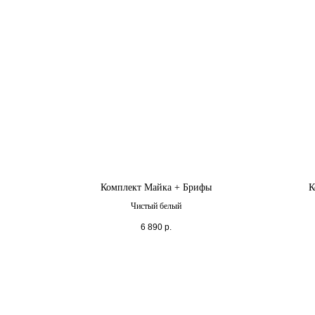
Комплект Майка + Брифы
К
Чистый белый
6 890
р.