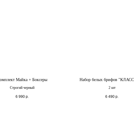
омплект Майка + Боксеры
Набор белых брифов "КЛАС
Строгий черный
2 шт
6 990
р.
6 490
р.