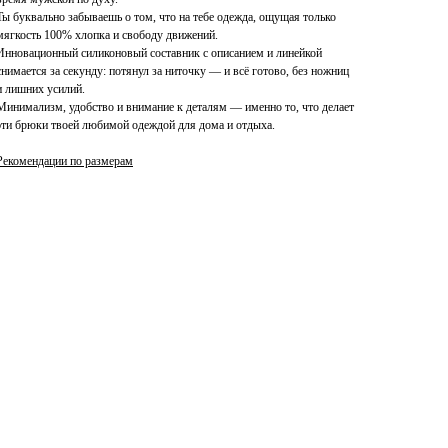
Ты буквально забываешь о том, что на тебе одежда, ощущая только
мягкость 100% хлопка и свободу движений.
Инновационный силиконовый составник с описанием и линейкой
снимается за секунду: потянул за ниточку — и всё готово, без ножниц
и лишних усилий.
Минимализм, удобство и внимание к деталям — именно то, что делает
эти брюки твоей любимой одеждой для дома и отдыха.
Рекомендации по размерам