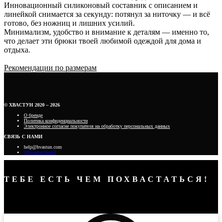
Инновационный силиконовый составник с описанием и
линейкой снимается за секунду: потянул за ниточку — и всё
готово, без ножниц и лишних усилий.
Минимализм, удобство и внимание к деталям — именно то,
что делает эти брюки твоей любимой одеждой для дома и
отдыха.
Рекомендации по размерам
© ХВАСТУН 2020 – 2026
О бренде
Политика конфиденциальности
Электронное согласие покупателя на обработку персональных данных
СВЯЗЬ С НАМИ
help@hvastun.com
@hvastun.brand
ТЕБЕ ЕСТЬ ЧЕМ ПОХВАСТАТЬСЯ!