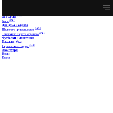
Нижнее белье
NEW
SUPER NATURAL
Новая классика
SALE
Два сердца
SALE
Nude
Для дома и отдыха
SALE
Шелковое прикосновение
SALE
Тапочки из шерсти мериноса
Футболки и лонгсливы
Идеальная база
SALE
Скрепленные сердца
Аксессуары
Носки
Кепки