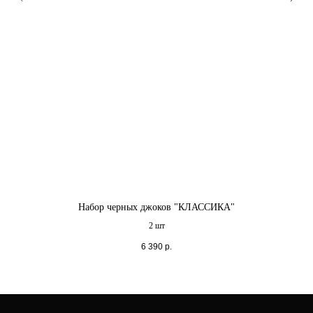
Набор черных джоков "КЛАССИКА"
2 шт
6 390
р.