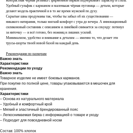
Контрастная чёрная резинка с фирменной биркой подчёркивает характер и стиль.
Удобный гульфик с карманом и маленькая чёрная пуговица — детали, которые
делают модель практичной и в то же время мужской по духу.
Скрытые швы продуманы так, чтобы ты забыл об их существовании —
никакого натирания, только мягкий комфорт с утра до вечера. А инновационный
силиконовый составник с описанием и линейкой снимается за секунду: потянул
за ниточку — и всё готово, без ножниц и лишних усилий.
Минимализм, удобство и внимание к деталям — именно то, что делает эти
трусы-шорты твоей новой базой на каждый день.
Рекомендации по размерам
Важно знать
Характеристики
Рекомендации по уходу
Важно знать
Товарное изделие не имеет боковых карманов.
При покупке по полной цене, товары упаковываются в мешочек для
хранения.
Характеристики
– Основа из натурального материала
– Удобный и комфортный крой
– Мягкий и эластичный брендированный пояс
– Легкоснимаемая бирка с информацией о товаре и уходу
– Подходит для повседневной носки
Состав: 100% хлопок