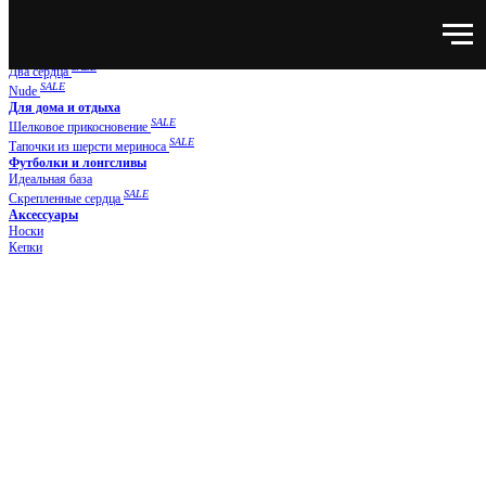
Нижнее белье
NEW
SUPER NATURAL
Новая классика
SALE
Два сердца
SALE
Nude
Для дома и отдыха
SALE
Шелковое прикосновение
SALE
Тапочки из шерсти мериноса
Футболки и лонгсливы
Идеальная база
SALE
Скрепленные сердца
Аксессуары
Носки
Кепки