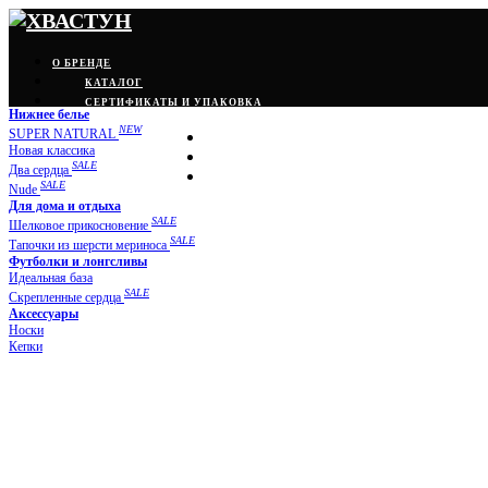
О БРЕНДЕ
КАТАЛОГ
СЕРТИФИКАТЫ И УПАКОВКА
Нижнее белье
NEW
SUPER NATURAL
Новая классика
SALE
Два сердца
SALE
Nude
Для дома и отдыха
SALE
Шелковое прикосновение
SALE
Тапочки из шерсти мериноса
Футболки и лонгсливы
Идеальная база
SALE
Скрепленные сердца
Аксессуары
Носки
Кепки