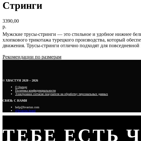
Стринги
3390,00
р.
Мужские трусы-стринги — это стильное и удобное нижнее бель
хлопкового трикотажа турецкого производства, который обеспе
движения. Трусы-стринги отлично подходят для повседневной н
Рекомендации по размерам
© ХВАСТУН 2020 – 2026
О бренде
Политика конфиденциальности
Электронное согласие покупателя на обработку персональных данных
СВЯЗЬ С НАМИ
help@hvastun.com
@hvastun.brand
ТЕБЕ ЕСТЬ 