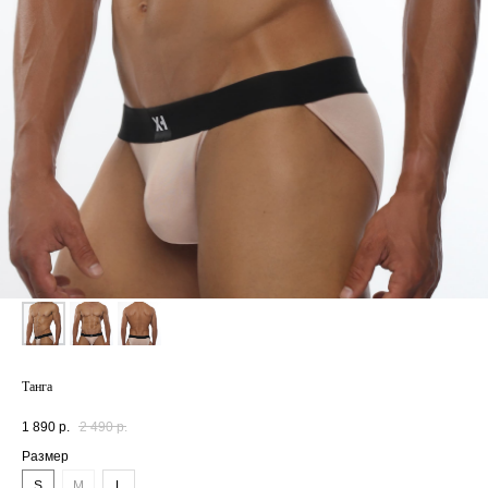
Танга
1 890
р.
2 490
р.
Размер
S
M
L