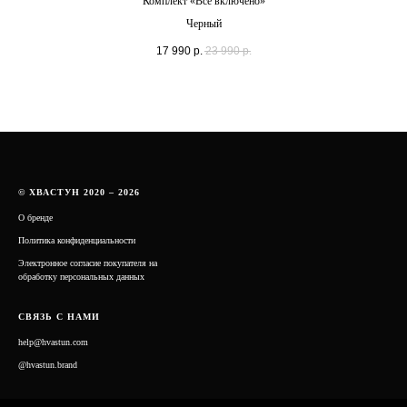
Комплект «Все включено»
Черный
17 990
р.
23 990
р.
© ХВАСТУН 2020 – 2026
О бренде
Политика конфиденциальности
Электронное согласие покупателя на
обработку персональных данных
СВЯЗЬ С НАМИ
help@hvastun.com
@hvastun.brand