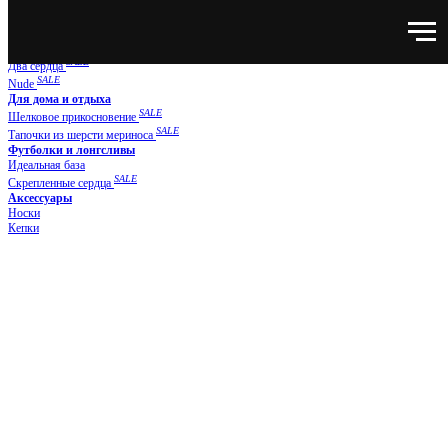
Нижнее белье
NEW
SUPER NATURAL
Новая классика
SALE
Два сердца
SALE
Nude
Для дома и отдыха
SALE
Шелковое прикосновение
SALE
Тапочки из шерсти мериноса
Футболки и лонгсливы
Идеальная база
SALE
Скрепленные сердца
Аксессуары
Носки
Кепки