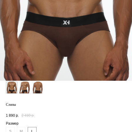
Слипы
1 890
р.
2 490
р.
Размер
S
M
L