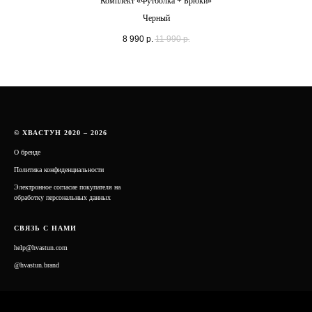
Комплект «Футболка + Брюки»
Черный
8 990
р.
11 990
р.
© ХВАСТУН 2020 – 2026
О бренде
Политика конфиденциальности
Электронное согласие покупателя на
обработку персональных данных
СВЯЗЬ С НАМИ
help@hvastun.com
@hvastun.brand