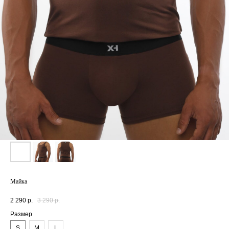
Майка
2 290
р.
3 290
р.
Размер
S
M
L