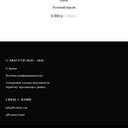
Халат
Розовый персик
6 990
р.
9 990
р.
© ХВАСТУН 2020 – 2026
О бренде
Политика конфиденциальности
Электронное согласие покупателя на
обработку персональных данных
СВЯЗЬ С НАМИ
help@hvastun.com
@hvastun.brand