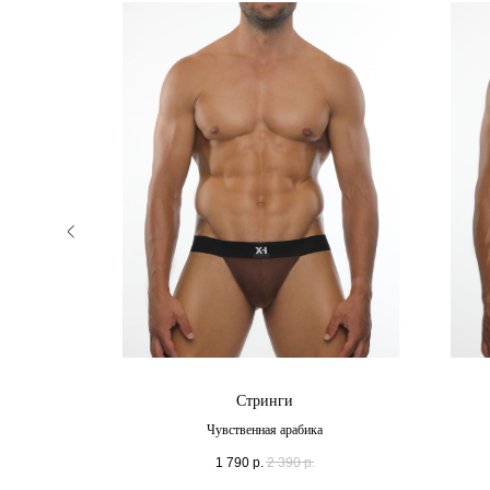
HIT
Стринги
Чувственная арабика
1 790
р.
2 390
р.