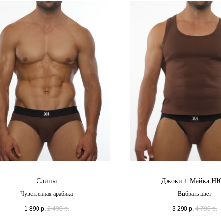
Слипы
Джоки + Майка Н
Чувственная арабика
Выбрать цвет
1 890
р.
2 490
р.
3 290
р.
4 790
р.