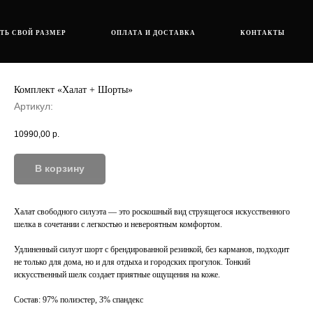
ТЬ СВОЙ РАЗМЕР
ОПЛАТА И ДОСТАВКА
КОНТАКТЫ
Комплект «Халат + Шорты»
Артикул:
10990,00
р.
В корзину
Халат свободного силуэта — это роскошный вид струящегося искусственного
шелка в сочетании с легкостью и невероятным комфортом.
Удлиненный силуэт шорт с брендированной резинкой, без карманов, подходит
не только для дома, но и для отдыха и городских прогулок. Тонкий
искусственный шелк создает приятные ощущения на коже.
Состав: 97% полиэстер, 3% спандекс