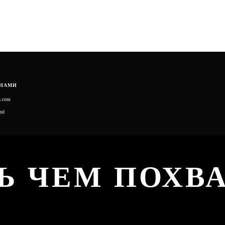
 НАМИ
n.com
nd
Ь ЧЕМ ПОХВ