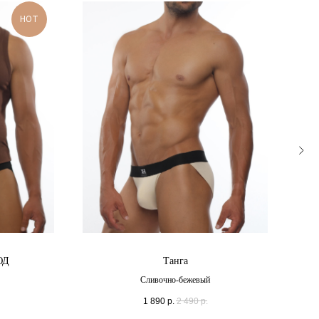
HOT
ЮД
Танга
Сливочно-бежевый
1 890
р.
2 490
р.