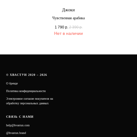
Джоки
Чувственная арабика
1 790
р.
2 390
р.
Нет в наличии
© ХВАСТУН 2020 – 2026
О бренде
Политика конфиденциальности
Электронное согласие покупателя на
обработку персональных данных
СВЯЗЬ С НАМИ
help@hvastun.com
@hvastun.brand