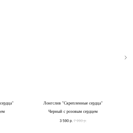
сердца"
Лонгслив "Скрепленные сердца"
цем
Черный с розовым сердцем
3 590
р.
7 990
р.