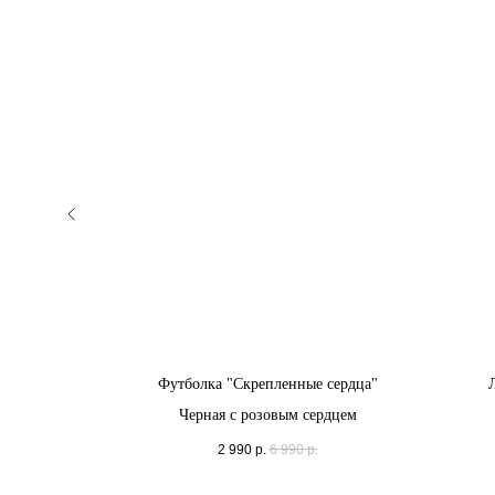
сердца"
Футболка "Скрепленные сердца"
цем
Черная с розовым сердцем
2 990
р.
6 990
р.