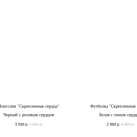
Лонгслив "Скрепленные сердца"
Футболка "Скрепленные 
Черный с розовым сердцем
Белая с синим серд
3 590
р.
7 990
р.
2 990
р.
6 990
р.