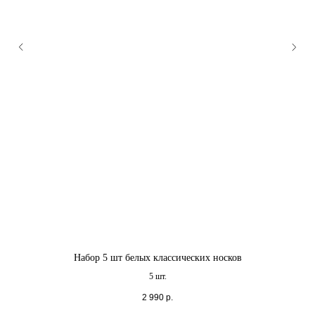
Набор 5 шт белых классических носков
5 шт.
2 990
р.