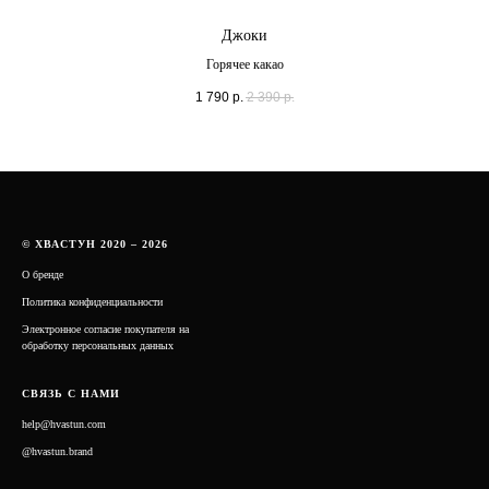
Джоки
Горячее какао
1 790
р.
2 390
р.
© ХВАСТУН 2020 – 2026
О бренде
Политика конфиденциальности
Электронное согласие покупателя на
обработку персональных данных
СВЯЗЬ С НАМИ
help@hvastun.com
@hvastun.brand