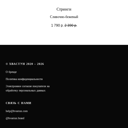
Стринги
Сливочно-бежевый
1 790
р.
2 390
р.
© ХВАСТУН 2020 – 2026
О бренде
Политика конфиденциальности
Электронное согласие покупателя на
обработку персональных данных
СВЯЗЬ С НАМИ
help@hvastun.com
@hvastun.brand